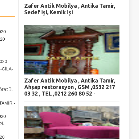
Zafer Antik Mobilya , Antika Tamir,
Sedef işi, Kemik işi
020
020
020
-CİLA-
Zafer Antik Mobilya , Antika Tamir,
Ahşap restorasyon , GSM ,0532 217
 ÖRGÜ-
03 32 , TEL ,0212 260 80 52 ·
TAMİRİ-
020
İ-
20