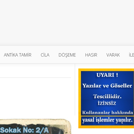
ANTİKA TAMİR
CİLA
DÖŞEME
HASIR
VARAK
İL