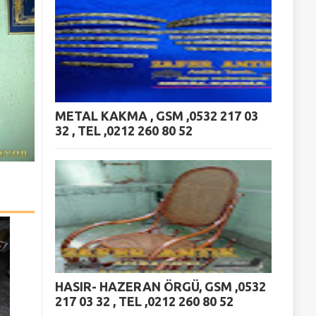
METAL KAKMA , GSM ,0532 217 03
32 , TEL ,0212 260 80 52
HASIR- HAZERAN ÖRGÜ, GSM ,0532
217 03 32 , TEL ,0212 260 80 52