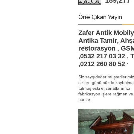
189,277
Öne Çıkan Yayın
Zafer Antik Mobily
Antika Tamir, Ahş
restorasyon , GS
,0532 217 03 32 , 
,0212 260 80 52 ·
Siz saygıdeğer müşterilerimiz.
sizlere günümüzde kaybolma
tutmuş eski el sanatlarımızı
fabrikasyon işlere rağmen ve
bunlar...