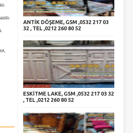
Rİ-
AMİR-
ANTİK DÖŞEME, GSM ,0532 217 03
32 , TEL ,0212 260 80 52
A
MA,
ESKİTME LAKE, GSM ,0532 217 03 32
, TEL ,0212 260 80 52