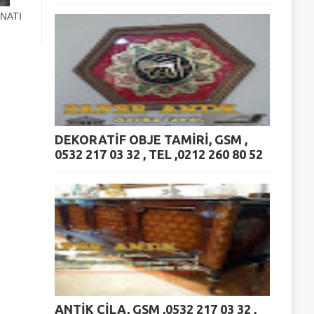
NATI
DEKORATİF OBJE TAMİRİ, GSM ,
0532 217 03 32 , TEL ,0212 260 80 52
ANTİK CİLA, GSM ,0532 217 03 32 ,