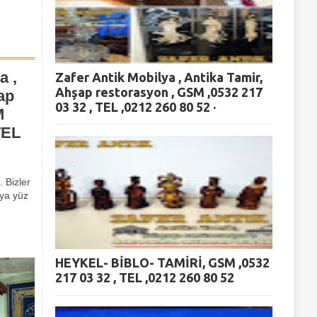
a ,
Zafer Antik Mobilya , Antika Tamir,
Ahşap restorasyon , GSM ,0532 217
ap
03 32 , TEL ,0212 260 80 52 ·
M
TEL
 Bizler
ya yüz
HEYKEL- BİBLO- TAMİRİ, GSM ,0532
217 03 32 , TEL ,0212 260 80 52