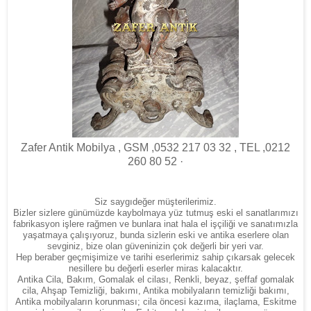
Zafer Antik Mobilya , GSM ,0532 217 03 32 , TEL ,0212
260 80 52 ·
Siz saygıdeğer müşterilerimiz.
Bizler sizlere günümüzde kaybolmaya yüz tutmuş eski el sanatlarımızı
fabrikasyon işlere rağmen ve bunlara inat hala el işçiliği ve sanatımızla
yaşatmaya çalışıyoruz, bunda sizlerin eski ve antika eserlere olan
sevginiz, bize olan güveninizin çok değerli bir yeri var.
Hep beraber geçmişimize ve tarihi eserlerimiz sahip çıkarsak gelecek
nesillere bu değerli eserler miras kalacaktır.
Antika Cila, Bakım, Gomalak el cilası, Renkli, beyaz, şeffaf gomalak
cila, Ahşap Temizliği, bakımı, Antika mobilyaların temizliği bakımı,
Antika mobilyaların korunması; cila öncesi kazıma, ilaçlama, Eskitme