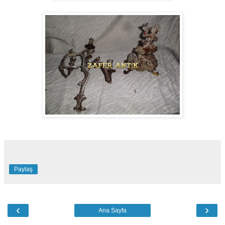
Paylaş
‹
›
Ana Sayfa