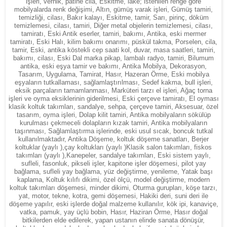
işleri, vernik, patine cila, Eskitme, lake; istenilen renge göre
mobilyalarda renk değişimi, Altın, gümüş varak işleri, Gümüş tamiri,
temizliği, cilası, Bakır kalayı, Eskitme, tamir, Sarı, pirinç, döküm
temizlemesi, cilası, tamiri, Diğer metal objelerin temizlemesi, cilası,
tamiratı, Eski Antik eserler, tamiri, bakımı, Antika, eski mermer
tamiratı, Eski Halı, kilim bakımı onarımı, püskül takma, Porselen, cila,
tamir, Eski, antika köstekli cep saati kol, duvar, masa saatleri, tamiri,
bakımı, cilası, Eski Dal marka pikap, lambalı radyo, tamiri, Bilumum
antika, eski eşya tamir ve bakımı, Antika Mobilya, Dekorasyon,
Tasarım, Uygulama, Tamirat, Hasır, Hazeran Örme, Eski mobilya
eşyaların tutkallaması, sağlamlaştırılması, Sedef kakma, bull işleri,
eksik parçaların tamamlanması, Marküteri tarzı el işleri, Ağaç torna
işleri ve oyma eksiklerinin giderilmesi, Eski çerçeve tamiratı, El oyması
klasik koltuk takımları, sandalye, sehpa, çerçeve tamiri, Aksesuar, özel
tasarım, oyma işleri, Dolap kilit tamiri, Antika mobilyaların sökülüp
kurulması çekmeceli dolapların kızak tamiri, Antika mobilyaların
taşınması, Sağlamlaştırma işlerinde, eski usul sıcak, boncuk tutkal
kullanılmaktadır, Antika Döşeme, koltuk döşeme sanatları, Berjer
koltuklar (yaylı ),çay koltukları (yaylı )Klasik salon takımları, fiskos
takımları (yaylı ),Kanepeler, sandalye takımları, Eski sistem yaylı,
sufleli, fasonluk, pikseli işler, kapitone işler döşemesi, pilot yay
bağlama, sufleli yay bağlama, yüz değiştirme, yenileme, Yatak başı
kaplama, Koltuk kılıfı dikimi, özel ölçü, model değiştirme, modern
koltuk takımları döşemesi, minder dikimi, Oturma gurupları, köşe tarzı,
yat, motor, tekne, kotra, gemi döşemesi, Hakiki deri, suni deri ile
döşeme yapılır, eski işlerde doğal malzeme kullanılır, kök ipi, kanaviçe,
vatka, pamuk, yay üçlü bobin, Hasır, Haziran Örme, Hasır doğal
bitkilerden elde edilerek, yapan ustanın elinde sanata dönüşür,