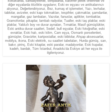
koltuklarda, sandalyelerde, sehpalarda, kalorifer petek önlerinde ve
diğer eşyalarda titizlikle uygulanır, Eski ev eşyası ve antikalarınızı
alıyoruz, Değerlendiriyoruz, Bez, kumaş el işlemeleri, Yazı, levhalar,
tablolar, avizeler, eski kapı tokmakları, tespihler, çakmaklar, şamdanlar,
mangallar, gaz lambaları, Vazolar, fanuslar, aplikler, tombaklar,
Gramofonlar, pikaplar, lambalı radyolar, Tualler, eski taş plaklar, eski
plaklar, Yaldızlı boy ve duvar aynaları, Tırnaklar, Masif gümüşlükler,
Eski antika duvar saatleri, Sedef, bull eşyalar, Eski fotoğraflar, eski
evraklar, Eski halı, eski kilim, Cam eşya, Osmanlı porselenleri,
gümüşler, Gravürler, kartpostallar, eski biblolar, Ahşap aksesuarlar,
mobilya, ikona, Eski elektrik, su saatleri tabelaları, Hurda gümüş, sarı,
bakır, pirinç, Eski kitaplar, eski paralar, madalyonlar, Eski kupalar,
kadeh, bardak, Tüm İstanbul, Anadolu’da Eskiye ait her eşya ile
ilgileniyoruz.