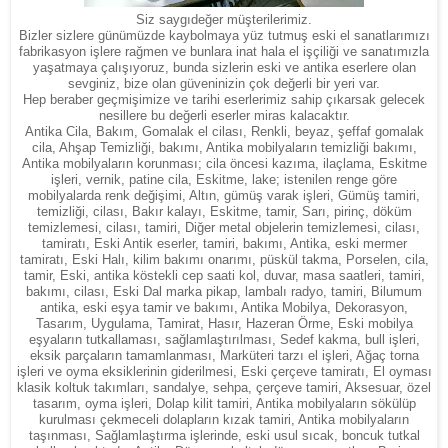
Siz saygıdeğer müşterilerimiz.
Bizler sizlere günümüzde kaybolmaya yüz tutmuş eski el sanatlarımızı
fabrikasyon işlere rağmen ve bunlara inat hala el işçiliği ve sanatımızla
yaşatmaya çalışıyoruz, bunda sizlerin eski ve antika eserlere olan
sevginiz, bize olan güveninizin çok değerli bir yeri var.
Hep beraber geçmişimize ve tarihi eserlerimiz sahip çıkarsak gelecek
nesillere bu değerli eserler miras kalacaktır.
Antika Cila, Bakım, Gomalak el cilası, Renkli, beyaz, şeffaf gomalak
cila, Ahşap Temizliği, bakımı, Antika mobilyaların temizliği bakımı,
Antika mobilyaların korunması; cila öncesi kazıma, ilaçlama, Eskitme
işleri, vernik, patine cila, Eskitme, lake; istenilen renge göre
mobilyalarda renk değişimi, Altın, gümüş varak işleri, Gümüş tamiri,
temizliği, cilası, Bakır kalayı, Eskitme, tamir, Sarı, pirinç, döküm
temizlemesi, cilası, tamiri, Diğer metal objelerin temizlemesi, cilası,
tamiratı, Eski Antik eserler, tamiri, bakımı, Antika, eski mermer
tamiratı, Eski Halı, kilim bakımı onarımı, püskül takma, Porselen, cila,
tamir, Eski, antika köstekli cep saati kol, duvar, masa saatleri, tamiri,
bakımı, cilası, Eski Dal marka pikap, lambalı radyo, tamiri, Bilumum
antika, eski eşya tamir ve bakımı, Antika Mobilya, Dekorasyon,
Tasarım, Uygulama, Tamirat, Hasır, Hazeran Örme, Eski mobilya
eşyaların tutkallaması, sağlamlaştırılması, Sedef kakma, bull işleri,
eksik parçaların tamamlanması, Marküteri tarzı el işleri, Ağaç torna
işleri ve oyma eksiklerinin giderilmesi, Eski çerçeve tamiratı, El oyması
klasik koltuk takımları, sandalye, sehpa, çerçeve tamiri, Aksesuar, özel
tasarım, oyma işleri, Dolap kilit tamiri, Antika mobilyaların sökülüp
kurulması çekmeceli dolapların kızak tamiri, Antika mobilyaların
taşınması, Sağlamlaştırma işlerinde, eski usul sıcak, boncuk tutkal