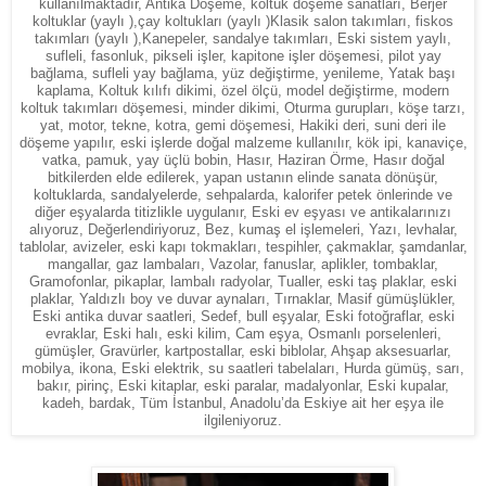
kullanılmaktadır, Antika Döşeme, koltuk döşeme sanatları, Berjer
koltuklar (yaylı ),çay koltukları (yaylı )Klasik salon takımları, fiskos
takımları (yaylı ),Kanepeler, sandalye takımları, Eski sistem yaylı,
sufleli, fasonluk, pikseli işler, kapitone işler döşemesi, pilot yay
bağlama, sufleli yay bağlama, yüz değiştirme, yenileme, Yatak başı
kaplama, Koltuk kılıfı dikimi, özel ölçü, model değiştirme, modern
koltuk takımları döşemesi, minder dikimi, Oturma gurupları, köşe tarzı,
yat, motor, tekne, kotra, gemi döşemesi, Hakiki deri, suni deri ile
döşeme yapılır, eski işlerde doğal malzeme kullanılır, kök ipi, kanaviçe,
vatka, pamuk, yay üçlü bobin, Hasır, Haziran Örme, Hasır doğal
bitkilerden elde edilerek, yapan ustanın elinde sanata dönüşür,
koltuklarda, sandalyelerde, sehpalarda, kalorifer petek önlerinde ve
diğer eşyalarda titizlikle uygulanır, Eski ev eşyası ve antikalarınızı
alıyoruz, Değerlendiriyoruz, Bez, kumaş el işlemeleri, Yazı, levhalar,
tablolar, avizeler, eski kapı tokmakları, tespihler, çakmaklar, şamdanlar,
mangallar, gaz lambaları, Vazolar, fanuslar, aplikler, tombaklar,
Gramofonlar, pikaplar, lambalı radyolar, Tualler, eski taş plaklar, eski
plaklar, Yaldızlı boy ve duvar aynaları, Tırnaklar, Masif gümüşlükler,
Eski antika duvar saatleri, Sedef, bull eşyalar, Eski fotoğraflar, eski
evraklar, Eski halı, eski kilim, Cam eşya, Osmanlı porselenleri,
gümüşler, Gravürler, kartpostallar, eski biblolar, Ahşap aksesuarlar,
mobilya, ikona, Eski elektrik, su saatleri tabelaları, Hurda gümüş, sarı,
bakır, pirinç, Eski kitaplar, eski paralar, madalyonlar, Eski kupalar,
kadeh, bardak, Tüm İstanbul, Anadolu’da Eskiye ait her eşya ile
ilgileniyoruz.